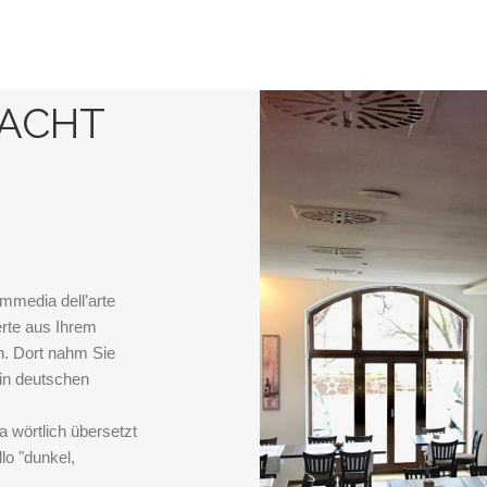
MACHT
media dell’arte
rte aus Ihrem
n. Dort nahm Sie
l in deutschen
a wörtlich übersetzt
llo "dunkel,