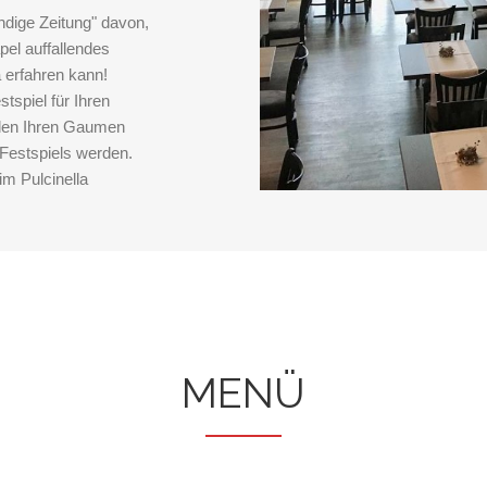
ndige Zeitung" davon,
pel auffallendes
 erfahren kann!
tspiel für Ihren
len Ihren Gaumen
Festspiels werden.
im Pulcinella
MENÜ