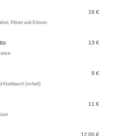
16 €
Sahne, Pilzen und Erbsen
13 €
tto
sauce
9 €
d Knoblauch (scharf)
11 €
ikum
12,00 €