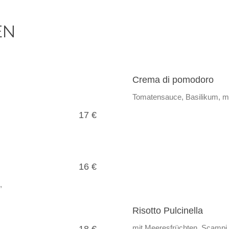
EN
Crema di pomodoro
Tomatensauce, Basilikum, m
17 €
16 €
,
Risotto Pulcinella
mit Meeresfrüchten, Scampi 