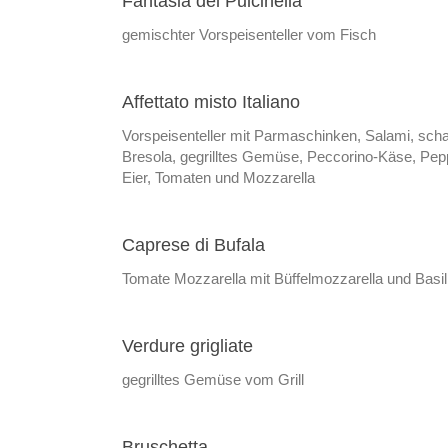
Fantasia del Pulcinella
gemischter Vorspeisenteller vom Fisch
Affettato misto Italiano
Vorspeisenteller mit Parmaschinken, Salami, scha
Bresola, gegrilltes Gemüse, Peccorino-Käse, Pepp
Eier, Tomaten und Mozzarella
Caprese di Bufala
Tomate Mozzarella mit Büffelmozzarella und Basi
Verdure grigliate
gegrilltes Gemüse vom Grill
Bruschetta