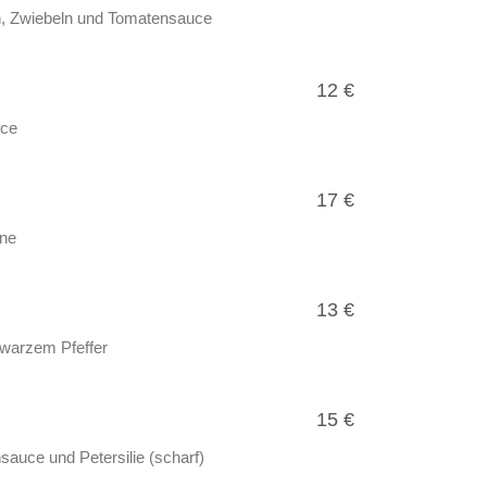
en, Zwiebeln und Tomatensauce
12 €
uce
17 €
hne
13 €
hwarzem Pfeffer
15 €
sauce und Petersilie (scharf)